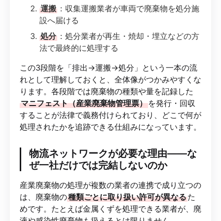
運搬
：収集運搬業者が車両で廃棄物を処分施
設へ届ける
処分
：処分業者が再生・焼却・埋立などの方
法で最終的に処理する
この3段階を「排出→運搬→処分」という一本の流
れとして理解しておくと、全体像がつかみやすくな
ります。各段階では廃棄物の種類や量を記録した
マニフェスト（産業廃棄物管理票）
を発行・回収
することが法律で義務付けられており、どこで何が
処理されたかを追跡できる仕組みになっています。
物流ネットワークが必要な理由——な
ぜ一社だけでは完結しないのか
産業廃棄物の処理が複数の業者の連携で成り立つの
は、廃棄物の
種類ごとに取り扱い許可が異なる
た
めです。たとえば金属くずを処理できる業者が、廃
液や感染性廃棄物も扱えるとは限りません。